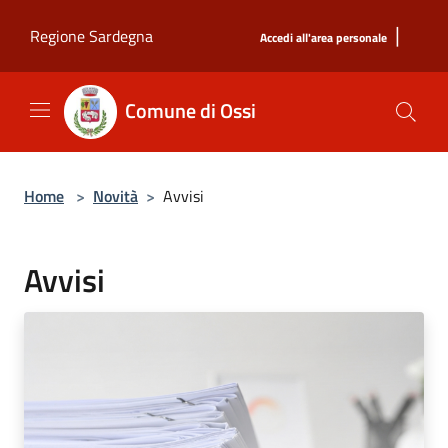
Salta al contenuto principale
|
Regione Sardegna
Accedi all'area personale
Comune di Ossi
Home
>
Novità
>
Avvisi
Avvisi