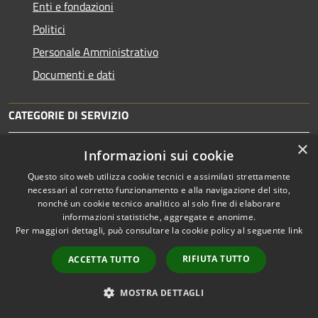
Enti e fondazioni
Politici
Personale Amministrativo
Documenti e dati
CATEGORIE DI SERVIZIO
Anagrafe e stato civile
×
Informazioni sui cookie
Cultura e tempo libero
Questo sito web utilizza cookie tecnici e assimilati strettamente
Vita lavorativa
necessari al corretto funzionamento e alla navigazione del sito,
nonché un cookie tecnico analitico al solo fine di elaborare
Imprese e Commercio
informazioni statistiche, aggregate e anonime.
Per maggiori dettagli, può consultare la cookie policy al seguente
link
Appalti pubblici
Catasto e urbanistica
RIFIUTA TUTTO
ACCETTA TUTTO
Turismo
MOSTRA DETTAGLI
Mobilità e trasporti