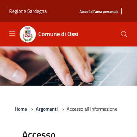
Salta al contenuto principale
|
Regione Sardegna
Accedi all'area personale
Comune di Ossi
Home
>
Argomenti
>
Accesso all'informazione
Accesso