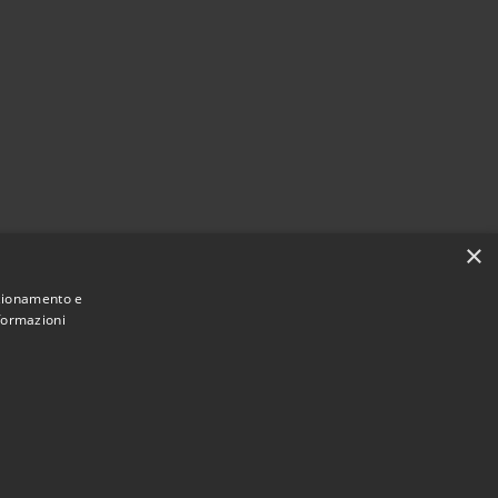
×
nzionamento e
nformazioni
Municipium
Accesso redazione
e di Ossi • Powered by
•