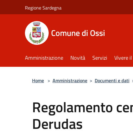
Salta al contenuto principale
Regione Sardegna
Comune di Ossi
Amministrazione
Novità
Servizi
Vivere 
Home
>
Amministrazione
>
Documenti e dati
Regolamento cen
Derudas