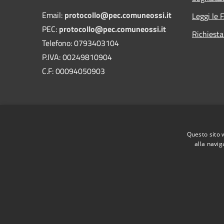
Email:
protocollo@pec.comuneossi.it
Leggi le 
PEC:
protocollo@pec.comuneossi.it
Richiesta
Telefono: 0793403104
P.IVA: 00249810904
C.F: 00094050903
Questo sito 
alla navig
RSS
Accessibilità
Privacy
Cookie
Mappa de