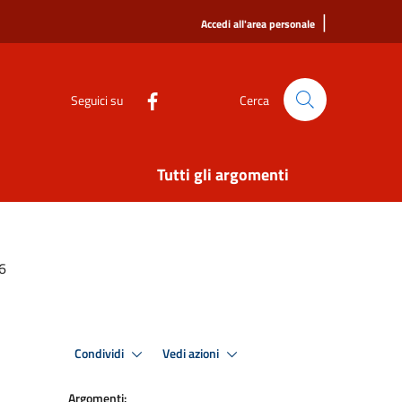
|
Accedi all'area personale
Seguici su
Cerca
Tutti gli argomenti
6
Condividi
Vedi azioni
Argomenti: