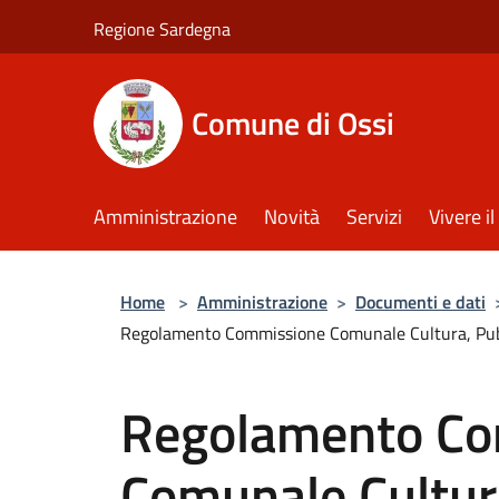
Salta al contenuto principale
Regione Sardegna
Comune di Ossi
Amministrazione
Novità
Servizi
Vivere 
Home
>
Amministrazione
>
Documenti e dati
Regolamento Commissione Comunale Cultura, Pubbl
Regolamento C
Comunale Cultur