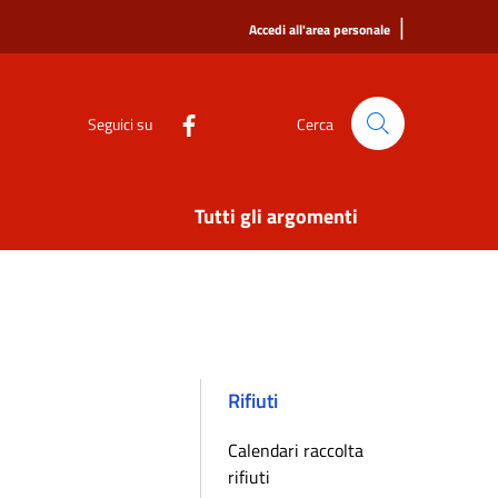
|
Accedi all'area personale
Seguici su
Cerca
Tutti gli argomenti
Rifiuti
Calendari raccolta
rifiuti