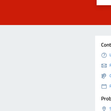
Cont
Prob