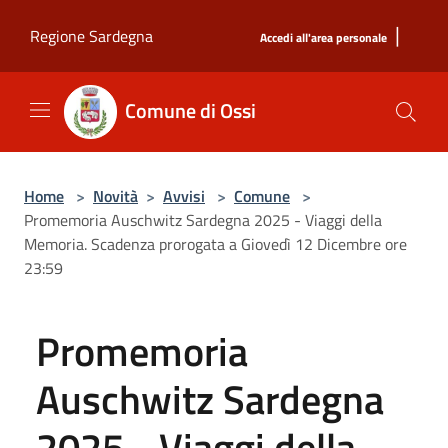
Salta al contenuto principale
|
Regione Sardegna
Accedi all'area personale
Comune di Ossi
Home
>
Novità
>
Avvisi
>
Comune
>
Promemoria Auschwitz Sardegna 2025 - Viaggi della
Memoria. Scadenza prorogata a Giovedì 12 Dicembre ore
23:59
Promemoria
Auschwitz Sardegna
2025 - Viaggi della