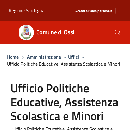
Salta al contenuto principale
|
Regione Sardegna
Accedi all'area personale
Comune di Ossi
Home
>
Amministrazione
>
Uffici
>
Ufficio Politiche Educative, Assistenza Scolastica e Minori
Ufficio Politiche
Educative, Assistenza
Scolastica e Minori
L’Ufficio Politiche Educative, Assistenza Scolastica e