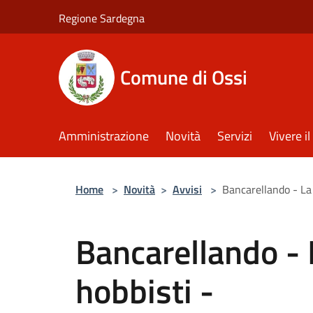
Salta al contenuto principale
Regione Sardegna
Comune di Ossi
Amministrazione
Novità
Servizi
Vivere 
Home
>
Novità
>
Avvisi
>
Bancarellando - La 
Bancarellando - 
hobbisti -