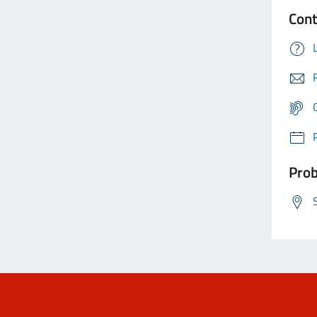
Cont
Prob