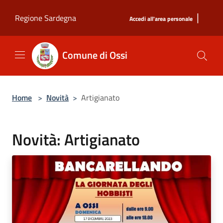
Salta al contenuto principale
|
Regione Sardegna
Accedi all'area personale
Comune di Ossi
Home
>
Novità
>
Artigianato
Novità: Artigianato