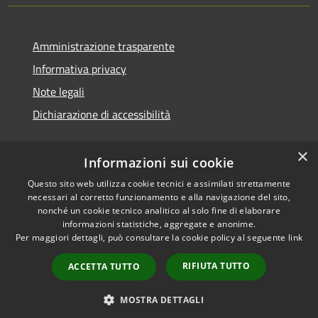
Amministrazione trasparente
Informativa privacy
Note legali
Dichiarazione di accessibilità
×
Informazioni sui cookie
Questo sito web utilizza cookie tecnici e assimilati strettamente
necessari al corretto funzionamento e alla navigazione del sito,
nonché un cookie tecnico analitico al solo fine di elaborare
informazioni statistiche, aggregate e anonime.
RSS
Copyright © 2026 • Comune di
Per maggiori dettagli, può consultare la cookie policy al seguente
link
Accessibilità
Ossi • Powered by
Privacy
Municipium
Accesso
•
RIFIUTA TUTTO
ACCETTA TUTTO
Cookie
redazione
Mappa del sito
MOSTRA DETTAGLI