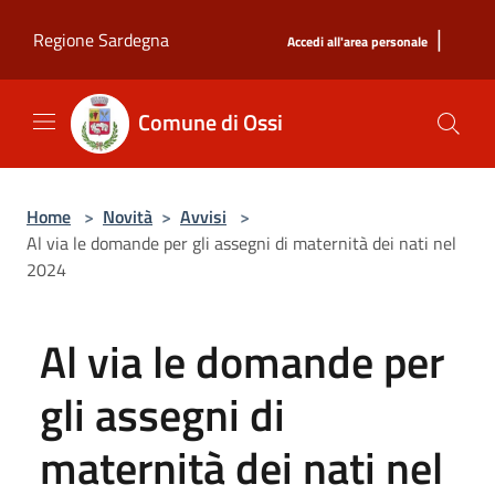
Salta al contenuto principale
|
Regione Sardegna
Accedi all'area personale
Comune di Ossi
Home
>
Novità
>
Avvisi
>
Al via le domande per gli assegni di maternità dei nati nel
2024
Al via le domande per
gli assegni di
maternità dei nati nel