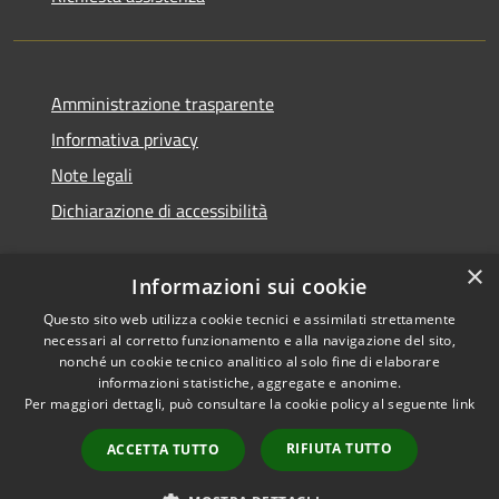
Amministrazione trasparente
Informativa privacy
Note legali
Dichiarazione di accessibilità
×
Informazioni sui cookie
Questo sito web utilizza cookie tecnici e assimilati strettamente
necessari al corretto funzionamento e alla navigazione del sito,
nonché un cookie tecnico analitico al solo fine di elaborare
informazioni statistiche, aggregate e anonime.
RSS
Copyright © 2026 • Comune di
Per maggiori dettagli, può consultare la cookie policy al seguente
link
Accessibilità
Ossi • Powered by
Privacy
Municipium
Accesso
•
RIFIUTA TUTTO
ACCETTA TUTTO
Cookie
redazione