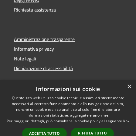
Leggi le FAQ
Richiesta assistenza
Amministrazione trasparente
Informativa privacy
Note legali
Dichiarazione di accessibilità
×
Informazioni sui cookie
Questo sito web utilizza cookie tecnici e assimilati strettamente
necessari al corretto funzionamento e alla navigazione del sito,
nonché un cookie tecnico analitico al solo fine di elaborare
informazioni statistiche, aggregate e anonime.
RSS
Copyright © 2026 • Comune di
Per maggiori dettagli, può consultare la cookie policy al seguente
link
Accessibilità
Ossi • Powered by
Privacy
Municipium
Accesso
•
RIFIUTA TUTTO
ACCETTA TUTTO