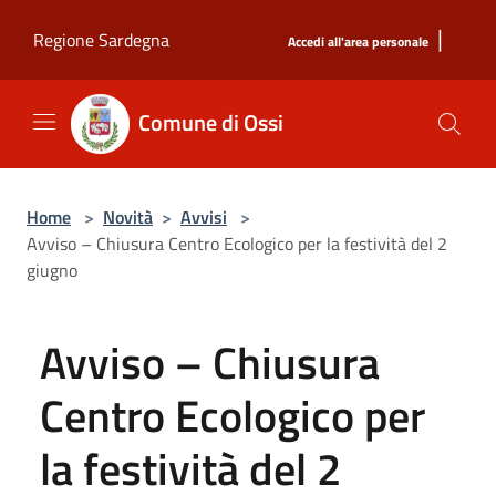
Salta al contenuto principale
|
Regione Sardegna
Accedi all'area personale
Comune di Ossi
Home
>
Novità
>
Avvisi
>
Avviso – Chiusura Centro Ecologico per la festività del 2
giugno
Avviso – Chiusura
Centro Ecologico per
la festività del 2