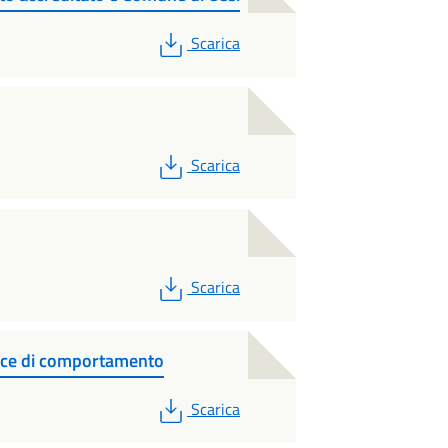
PDF
Scarica
PDF
Scarica
PDF
Scarica
odice di comportamento
PDF
Scarica