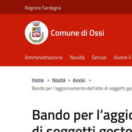
Salta al contenuto principale
Regione Sardegna
Comune di Ossi
Amministrazione
Novità
Servizi
Vivere 
Home
>
Novità
>
Avvisi
>
Bando per l’aggiornamento dell’albo di soggetti ge
Bando per l’aggi
di soggetti gestor