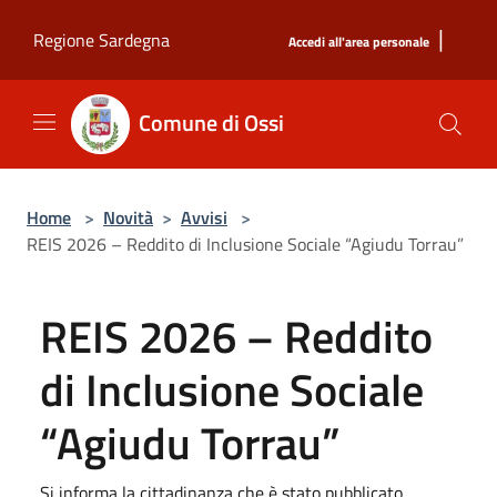
Salta al contenuto principale
|
Regione Sardegna
Accedi all'area personale
Comune di Ossi
Home
>
Novità
>
Avvisi
>
REIS 2026 – Reddito di Inclusione Sociale “Agiudu Torrau”
REIS 2026 – Reddito
di Inclusione Sociale
“Agiudu Torrau”
Si informa la cittadinanza che è stato pubblicato