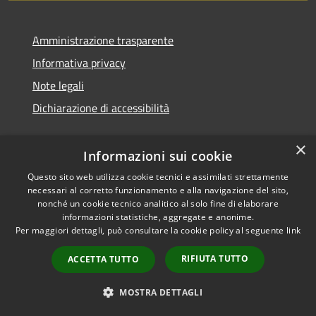
Amministrazione trasparente
Informativa privacy
Note legali
Dichiarazione di accessibilità
×
Informazioni sui cookie
Questo sito web utilizza cookie tecnici e assimilati strettamente
necessari al corretto funzionamento e alla navigazione del sito,
nonché un cookie tecnico analitico al solo fine di elaborare
informazioni statistiche, aggregate e anonime.
RSS
Copyright © 2026 • Comune di
Per maggiori dettagli, può consultare la cookie policy al seguente
link
Accessibilità
Ossi • Powered by
Privacy
Municipium
Accesso
•
RIFIUTA TUTTO
ACCETTA TUTTO
Cookie
redazione
Mappa del sito
MOSTRA DETTAGLI