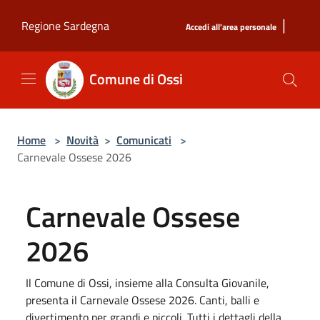
Salta al contenuto principale
|
Regione Sardegna
Accedi all'area personale
Comune di Ossi
Home
>
Novità
>
Comunicati
>
Carnevale Ossese 2026
Carnevale Ossese
2026
Il Comune di Ossi, insieme alla Consulta Giovanile,
presenta il Carnevale Ossese 2026. Canti, balli e
divertimento per grandi e piccoli. Tutti i dettagli della