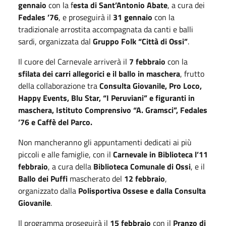
gennaio
con la f
esta di Sant’Antonio Abate
, a cura dei
Fedales ’76
, e proseguirà il
31 gennaio
con la
tradizionale arrostita accompagnata da canti e balli
sardi, organizzata dal
Gruppo Folk “Città di Ossi”
.
Il cuore del Carnevale arriverà il
7 febbraio
con la
sfilata dei carri allegorici e il ballo in maschera
, frutto
della collaborazione tra
Consulta Giovanile, Pro Loco,
Happy Events, Blu Star, “I Peruviani” e figuranti in
maschera, Istituto Comprensivo “A. Gramsci”, Fedales
’76 e Caffè del Parco.
Non mancheranno gli appuntamenti dedicati ai più
piccoli e alle famiglie, con il
Carnevale in Biblioteca l’11
febbraio
, a cura della
Biblioteca Comunale di Ossi
, e il
Ballo dei Puffi
mascherato del
12 febbraio
,
organizzato dalla
Polisportiva Ossese e dalla Consulta
Giovanile
.
Il programma proseguirà il
15 febbraio
con il
Pranzo di