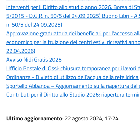
Interventi per il Diritto allo studio anno 2026. Borsa di 
5/2015 - D.G.R. n. 50/5 del 24.09.2025) Buono Libri - A.
n. 50/5 del 24.09.2025)
Approvazione graduatoria dei beneficiari per l'accesso a
economico per la fruizione dei centri estivi ricreativi an
22.04.2026)
Avviso Nidi Gratis 2026
Ufficio Postale di Ossi: chiusura temporanea per i lavori 
Ordinanza - Divieto di utilizzo dell’acqua della rete idrica
Sportello Abbanoa – Aggiornamento sulla riapertura del 
Contributi per il Diritto allo Studio 2026: riapertura ter
Ultimo aggiornamento
: 22 agosto 2024, 17:24