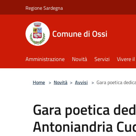
Salta al contenuto principale
Regione Sardegna
Comune di Ossi
Amministrazione
Novità
Servizi
Vivere 
Home
>
Novità
>
Avvisi
>
Gara poetica dedic
Gara poetica ded
Antoniandria Cu