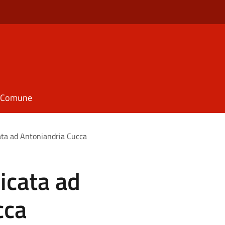
il Comune
ata ad Antoniandria Cucca
icata ad
cca