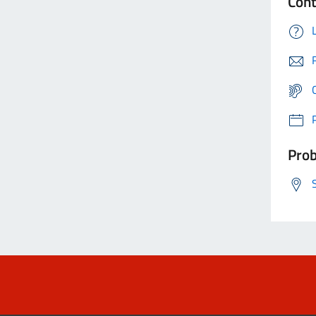
Cont
Prob