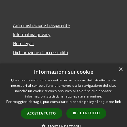
Amministrazione trasparente
Informativa privacy
Note legali
Dichiarazione di accessibilità
×
Informazioni sui cookie
Questo sito web utilizza cookie tecnici e assimilati strettamente
necessari al corretto funzionamento e alla navigazione del sito,
nonché un cookie tecnico analitico al solo fine di elaborare
informazioni statistiche, aggregate e anonime.
RSS
Copyright © 2026 • Comune di
Per maggiori dettagli, può consultare la cookie policy al seguente
link
Accessibilità
Ossi • Powered by
Privacy
Municipium
Accesso
•
RIFIUTA TUTTO
ACCETTA TUTTO
Cookie
redazione
Mappa del sito
MOSTRA DETTAGLI