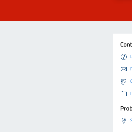
Cont
Prob