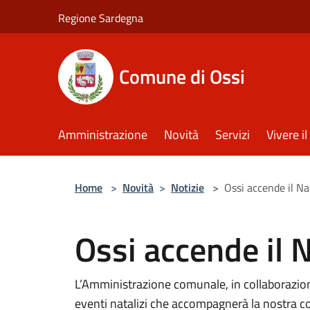
Salta al contenuto principale
Regione Sardegna
Comune di Ossi
Amministrazione
Novità
Servizi
Vivere 
Home
>
Novità
>
Notizie
>
Ossi accende il N
Ossi accende il 
L’Amministrazione comunale, in collaborazion
eventi natalizi che accompagnerà la nostra c