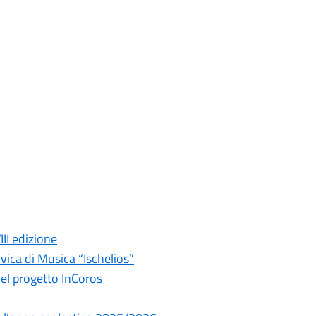
II edizione
vica di Musica “Ischelios”
del progetto InCoros