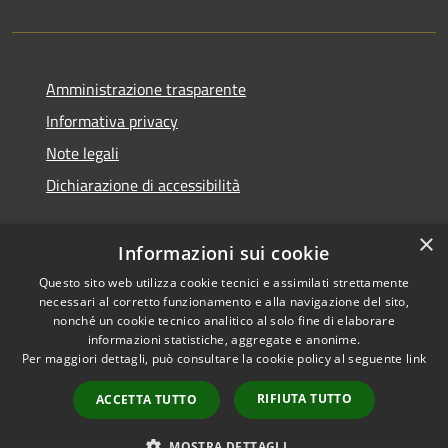
Amministrazione trasparente
Informativa privacy
Note legali
Dichiarazione di accessibilità
×
Informazioni sui cookie
Questo sito web utilizza cookie tecnici e assimilati strettamente
necessari al corretto funzionamento e alla navigazione del sito,
nonché un cookie tecnico analitico al solo fine di elaborare
informazioni statistiche, aggregate e anonime.
RSS
Copyright © 2026 • Comune di
Per maggiori dettagli, può consultare la cookie policy al seguente
link
Accessibilità
Ossi • Powered by
Privacy
Municipium
Accesso
•
RIFIUTA TUTTO
ACCETTA TUTTO
Cookie
redazione
Mappa del sito
MOSTRA DETTAGLI