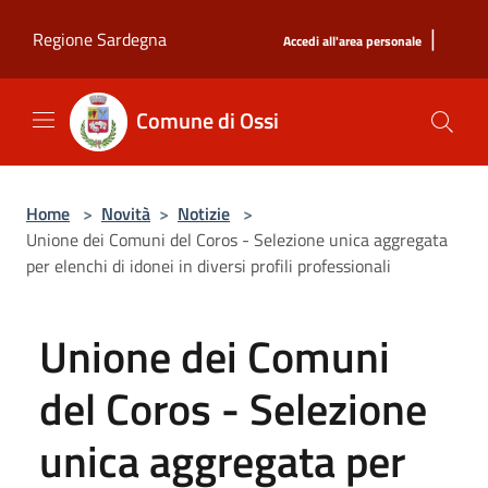
Salta al contenuto principale
|
Regione Sardegna
Accedi all'area personale
Comune di Ossi
Home
>
Novità
>
Notizie
>
Unione dei Comuni del Coros - Selezione unica aggregata
per elenchi di idonei in diversi profili professionali
Unione dei Comuni
del Coros - Selezione
unica aggregata per