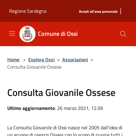
Salta al contenuto principale
|
Regione Sardegna
Accedi all'area personale
Comune di Ossi
Home
>
Esplora Ossi
>
Associazioni
>
Consulta Giovanile Ossese
Consulta Giovanile Ossese
Ultimo aggiornamento
: 26 marzo 2021, 12:39
La Consulta Giovanile di Ossi nasce nel 2005 dall'idea di
un gruppo di ragazzi Ossesi con lo scopo di riunire tutti i