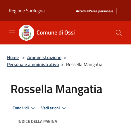
Salta al contenuto principale
|
Regione Sardegna
Accedi all'area personale
Comune di Ossi
Home
>
Amministrazione
>
Personale amministrativo
>
Rossella Mangatia
Rossella Mangatia
Condividi
Vedi azioni
INDICE DELLA PAGINA