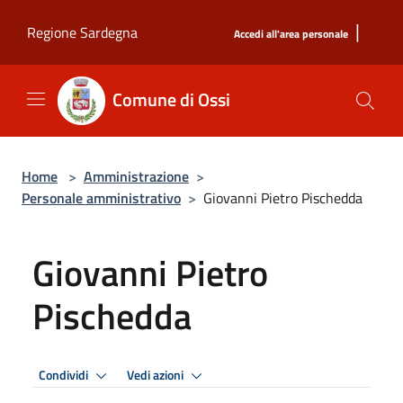
Salta al contenuto principale
|
Regione Sardegna
Accedi all'area personale
Comune di Ossi
Home
>
Amministrazione
>
Personale amministrativo
>
Giovanni Pietro Pischedda
Giovanni Pietro
Pischedda
Condividi
Vedi azioni