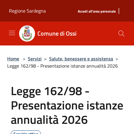
Salta al contenuto principale
|
Regione Sardegna
Accedi all'area personale
Comune di Ossi
Home
>
Servizi
>
Salute, benessere e assistenza
>
Legge 162/98 - Presentazione istanze annualità 2026
Legge 162/98 -
Presentazione istanze
annualità 2026
Servizio attivo