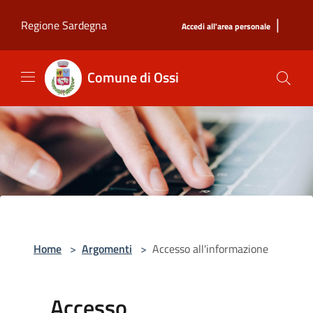
Salta al contenuto principale
|
Regione Sardegna
Accedi all'area personale
Comune di Ossi
Home
>
Argomenti
>
Accesso all'informazione
Accesso