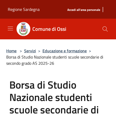
Salta al contenuto principale
|
Regione Sardegna
Accedi all'area personale
Comune di Ossi
Home
>
Servizi
>
Educazione e formazione
>
Borsa di Studio Nazionale studenti scuole secondarie di
secondo grado AS 2025-26
Borsa di Studio
Nazionale studenti
scuole secondarie di