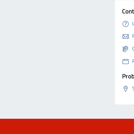
Cont
Prob