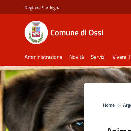
Salta al contenuto principale
Regione Sardegna
Comune di Ossi
Amministrazione
Novità
Servizi
Vivere 
Home
>
Arg