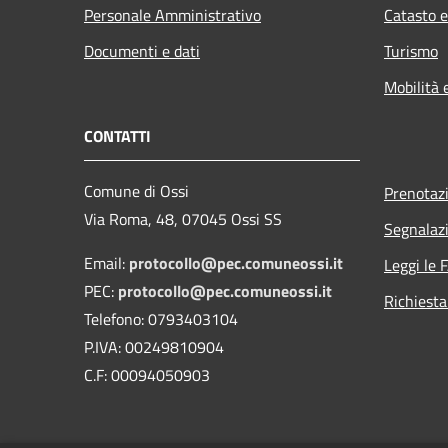
Personale Amministrativo
Catasto e
Documenti e dati
Turismo
Mobilità 
CONTATTI
Comune di Ossi
Prenotaz
Via Roma, 48, 07045 Ossi SS
Segnalazi
Email:
protocollo@pec.comuneossi.it
Leggi le 
PEC:
protocollo@pec.comuneossi.it
Richiesta
Telefono: 0793403104
P.IVA: 00249810904
C.F: 00094050903