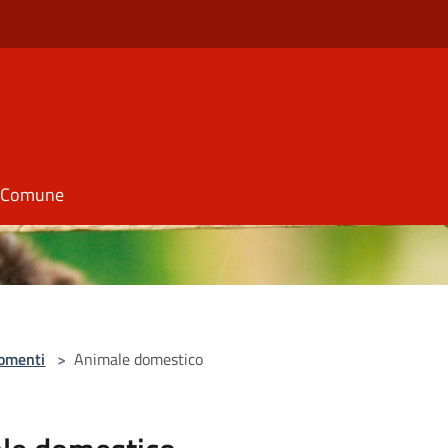
il Comune
omenti
>
Animale domestico