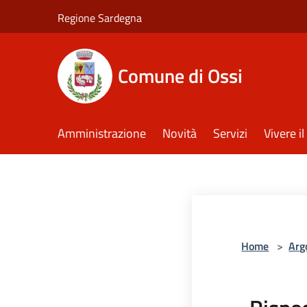
Salta al contenuto principale
Regione Sardegna
Comune di Ossi
Amministrazione
Novità
Servizi
Vivere 
Home
>
Arg