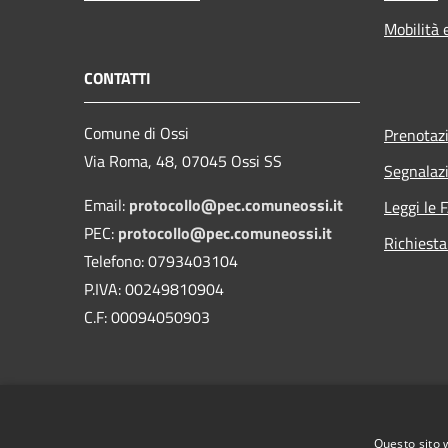
Mobilità 
CONTATTI
Comune di Ossi
Prenotaz
Via Roma, 48, 07045 Ossi SS
Segnalazi
Email:
protocollo@pec.comuneossi.it
Leggi le 
PEC:
protocollo@pec.comuneossi.it
Richiesta
Telefono: 0793403104
P.IVA: 00249810904
C.F: 00094050903
Questo sito 