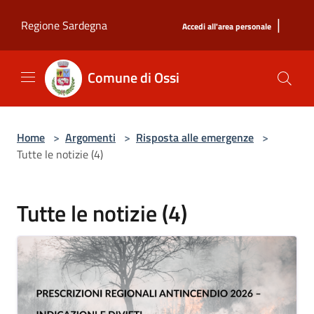
Salta al contenuto principale
|
Regione Sardegna
Accedi all'area personale
Comune di Ossi
Home
>
Argomenti
>
Risposta alle emergenze
>
Tutte le notizie (4)
Tutte le notizie (4)