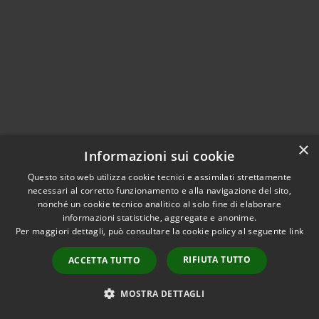
×
Informazioni sui cookie
Questo sito web utilizza cookie tecnici e assimilati strettamente
Prenotazione appuntamento
necessari al corretto funzionamento e alla navigazione del sito,
nonché un cookie tecnico analitico al solo fine di elaborare
Segnalazione disservizio
informazioni statistiche, aggregate e anonime.
Per maggiori dettagli, può consultare la cookie policy al seguente
link
Leggi le FAQ
Richiesta assistenza
RIFIUTA TUTTO
ACCETTA TUTTO
MOSTRA DETTAGLI