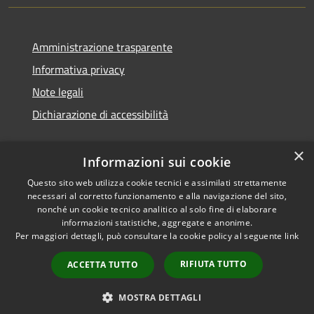
Amministrazione trasparente
Informativa privacy
Note legali
Dichiarazione di accessibilità
×
Informazioni sui cookie
Questo sito web utilizza cookie tecnici e assimilati strettamente
necessari al corretto funzionamento e alla navigazione del sito,
nonché un cookie tecnico analitico al solo fine di elaborare
informazioni statistiche, aggregate e anonime.
RSS
Copyright © 2026 • Comune di
Per maggiori dettagli, può consultare la cookie policy al seguente
link
Accessibilità
Ossi • Powered by
Privacy
Municipium
Accesso
•
RIFIUTA TUTTO
ACCETTA TUTTO
Cookie
redazione
Mappa del sito
MOSTRA DETTAGLI