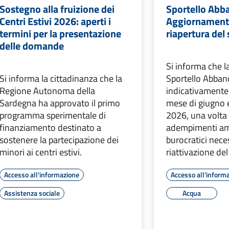
Sostegno alla fruizione dei
Sportello Abb
Centri Estivi 2026: aperti i
Aggiornamento
termini per la presentazione
riapertura del 
delle domande
Si informa che la
Si informa la cittadinanza che la
Sportello Abban
Regione Autonoma della
indicativamente 
Sardegna ha approvato il primo
mese di giugno e 
programma sperimentale di
2026, una volta c
finanziamento destinato a
adempimenti amm
sostenere la partecipazione dei
burocratici neces
minori ai centri estivi.
riattivazione del
Accesso all'informazione
Accesso all'inform
Assistenza sociale
Acqua