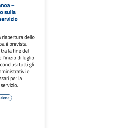
anoa –
 sulla
servizio
 riapertura dello
oa è prevista
tra la fine del
l’inizio di luglio
onclusi tutti gli
inistrativi e
sari per la
 servizio.
azione