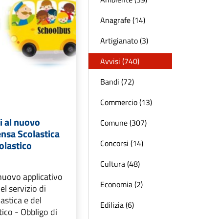
Anagrafe (14)
Artigianato (3)
Avvisi (740)
Bandi (72)
Commercio (13)
ni al nuovo
Comune (307)
nsa Scolastica
Concorsi (14)
olastico
Cultura (48)
nuovo applicativo
Economia (2)
el servizio di
astica e del
Edilizia (6)
tico - Obbligo di