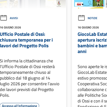
AVVISI
NOTIZIE
16 GIUGNO 2026
16 GIUGNO 2026
Ufficio Postale di Ossi:
GiocoLab Esta
chiusura temporanea per i
apertura iscriz
lavori del Progetto Polis
bambini e bamb
anni
Si informa la cittadinanza che
l’Ufficio Postale di Ossi resterà
Sono aperte le is
temporaneamente chiuso al
GiocoLab Estate 
pubblico dal 18 giugno al 14
estivo promosso
luglio 2026 per consentire l’avvio
Cooperativa Soci
dei lavori previsti dal Progetto
collaborazione 
Polis.
alle Politiche S
di Ossi e con il 
Accesso all'informazione
Fondazione di S