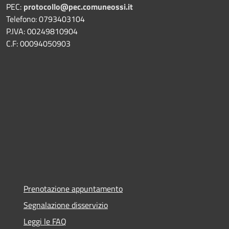
PEC:
protocollo@pec.comuneossi.it
Telefono: 0793403104
P.IVA: 00249810904
C.F: 00094050903
Prenotazione appuntamento
Segnalazione disservizio
Leggi le FAQ