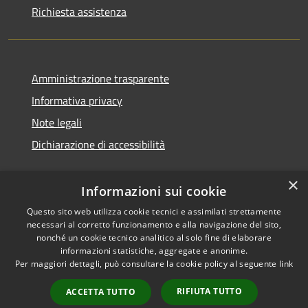
Richiesta assistenza
Amministrazione trasparente
Informativa privacy
Note legali
Dichiarazione di accessibilità
×
Informazioni sui cookie
Questo sito web utilizza cookie tecnici e assimilati strettamente
necessari al corretto funzionamento e alla navigazione del sito,
nonché un cookie tecnico analitico al solo fine di elaborare
informazioni statistiche, aggregate e anonime.
RSS
Copyright © 2026 • Comune di
Per maggiori dettagli, può consultare la cookie policy al seguente
link
Accessibilità
Ossi • Powered by
Privacy
Municipium
Accesso
•
RIFIUTA TUTTO
ACCETTA TUTTO
Cookie