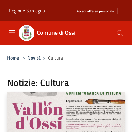
Salta al contenuto principale
|
Regione Sardegna
Accedi all'area personale
Comune di Ossi
Home
>
Novità
>
Cultura
Notizie: Cultura