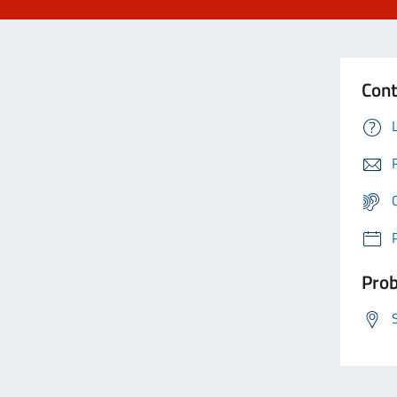
Cont
Prob