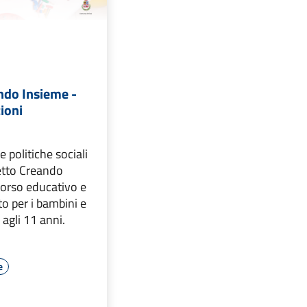
ndo Insieme -
zioni
e politiche sociali
getto Creando
corso educativo e
to per i bambini e
 agli 11 anni.
e