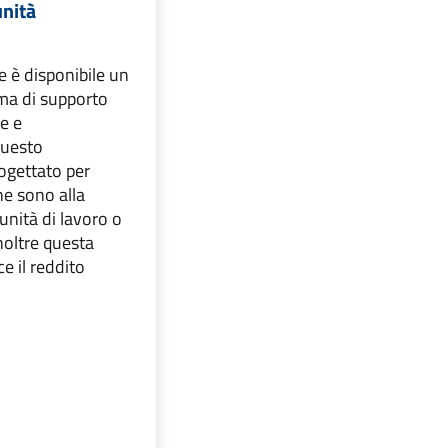
nità
 è disponibile un
a di supporto
e e
Questo
ogettato per
he sono alla
unità di lavoro o
noltre questa
e il reddito