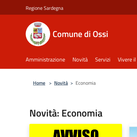
Salta al contenuto principale
Regione Sardegna
Comune di Ossi
Amministrazione
Novità
Servizi
Vivere 
Home
>
Novità
>
Economia
Novità: Economia