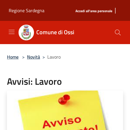
Salta al contenuto principale
|
Regione Sardegna
Accedi all'area personale
Comune di Ossi
Home
>
Novità
>
Lavoro
Avvisi: Lavoro