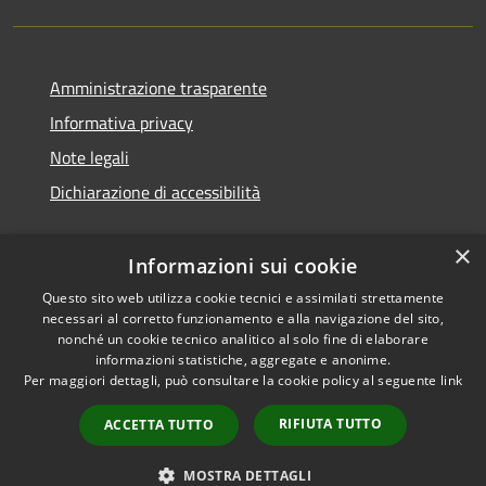
Amministrazione trasparente
Informativa privacy
Note legali
Dichiarazione di accessibilità
×
Informazioni sui cookie
Questo sito web utilizza cookie tecnici e assimilati strettamente
necessari al corretto funzionamento e alla navigazione del sito,
nonché un cookie tecnico analitico al solo fine di elaborare
informazioni statistiche, aggregate e anonime.
RSS
Copyright © 2026 • Comune di
Per maggiori dettagli, può consultare la cookie policy al seguente
link
Accessibilità
Ossi • Powered by
Privacy
Municipium
Accesso
•
RIFIUTA TUTTO
ACCETTA TUTTO
Cookie
redazione
Mappa del sito
MOSTRA DETTAGLI