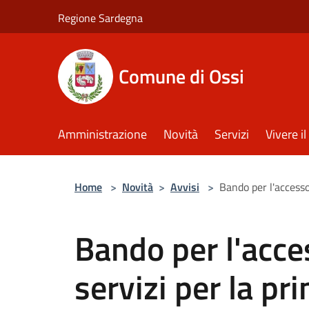
Salta al contenuto principale
Regione Sardegna
Comune di Ossi
Amministrazione
Novità
Servizi
Vivere 
Home
>
Novità
>
Avvisi
>
Bando per l'accesso 
Bando per l'acces
servizi per la pr