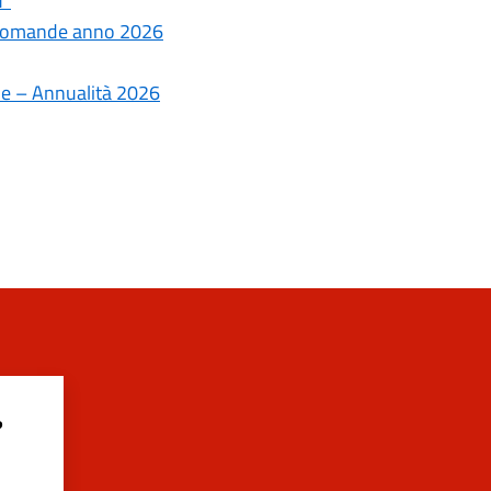
u”
e domande anno 2026
che – Annualità 2026
?