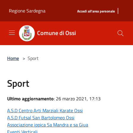
Salta al contenuto principale
|
Regione Sardegna
Accedi all'area personale
Comune di Ossi
Home
>
Sport
Sport
Ultimo aggiornamento
: 26 marzo 2021, 17:13
A.S.D Centro Arti Marziali Karate Ossi
A.S.D Futsal San Bartolomeo Ossi
Associazione ippica Sa Mandra e sa Giua
Eventi Verticali