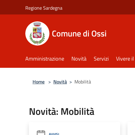
Salta al contenuto principale
Regione Sardegna
Comune di Ossi
Amministrazione
Novità
Servizi
Vivere 
Home
>
Novità
>
Mobilità
Novità: Mobilità
AVVISI