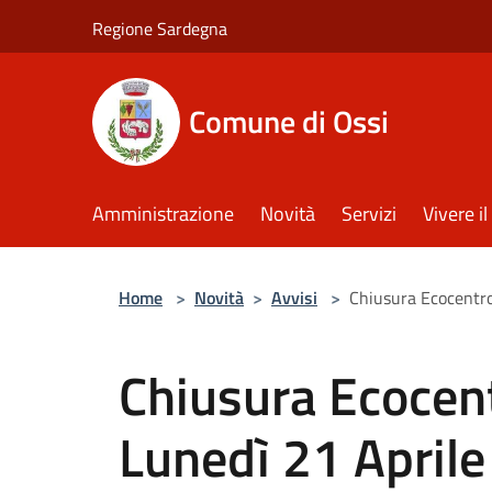
Salta al contenuto principale
Regione Sardegna
Comune di Ossi
Amministrazione
Novità
Servizi
Vivere 
Home
>
Novità
>
Avvisi
>
Chiusura Ecocentro
Chiusura Ecocen
Lunedì 21 Aprile