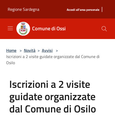
Salta al contenuto principale
|
Regione Sardegna
Accedi all'area personale
Comune di Ossi
Home
>
Novità
>
Avvisi
>
Iscrizioni a 2 visite guidate organizzate dal Comune di
Osilo
Iscrizioni a 2 visite
guidate organizzate
dal Comune di Osilo