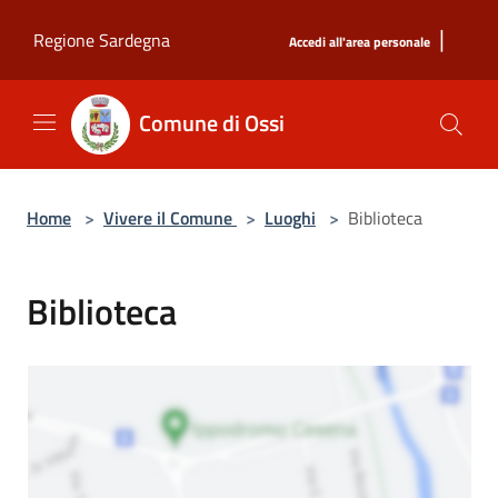
Salta al contenuto principale
|
Regione Sardegna
Accedi all'area personale
Comune di Ossi
Home
>
Vivere il Comune
>
Luoghi
>
Biblioteca
Biblioteca