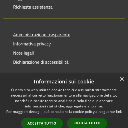
Richiesta assistenza
Amministrazione trasparente
Informativa privacy
Note legali
Dichiarazione di accessibilità
×
Informazioni sui cookie
Questo sito web utilizza cookie tecnici e assimilati strettamente
necessari al corretto funzionamento e alla navigazione del sito,
nonché un cookie tecnico analitico al solo fine di elaborare
informazioni statistiche, aggregate e anonime.
RSS
Copyright © 2026 • Comune di
Per maggiori dettagli, può consultare la cookie policy al seguente
link
Accessibilità
Ossi • Powered by
Privacy
Municipium
Accesso
•
RIFIUTA TUTTO
ACCETTA TUTTO