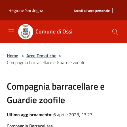
Salta al contenuto principale
|
Regione Sardegna
Accedi all'area personale
Comune di Ossi
Home
>
Aree Tematiche
>
Compagnia barracellare e Guardie zoofile
Compagnia barracellare e
Guardie zoofile
Ultimo aggiornamento
: 6 aprile 2023, 13:27
Compagnia Barracellare