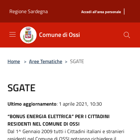
Salta al contenuto principale
|
Regione Sardegna
Accedi all'area personale
Comune di Ossi
Home
>
Aree Tematiche
>
SGATE
SGATE
Ultimo aggiornamento
: 1 aprile 2021, 10:30
“BONUS ENERGIA ELETTRICA” PER I CITTADINI
RESIDENTI NEL COMUNE DI OSSI
Dal 1^ Gennaio 2009 tutti i Cittadini italiani e stranieri
residenti nel Comune di OSSI potranno richiedere il